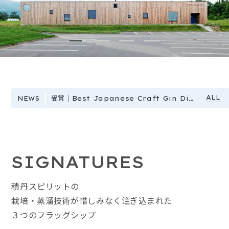
TWSC2026
100mlx4set
Farmer’s High
KIBOU
受賞｜Best Japanese Craft Gin Distillery of the Year 2026
NEWS
SIGNATURES
積丹スピリットの
栽培・蒸溜技術が惜しみなく注ぎ込まれた
３つのフラッグシップ