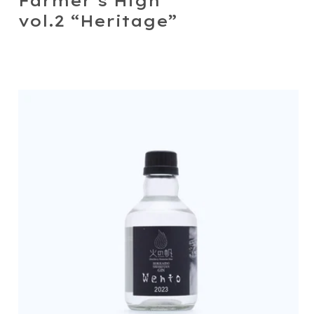
Farmer’s High
vol.2 “Heritage”