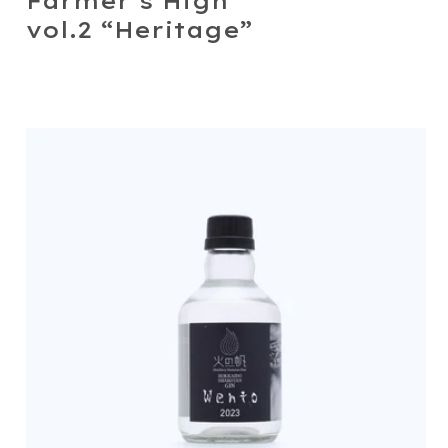
Farmer’s High
vol.2 “Heritage”