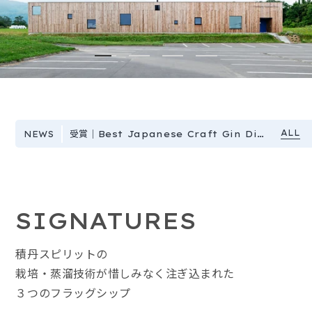
TWSC2026
100mlx4set
Farmer’s High
KIBOU
受賞｜Best Japanese Craft Gin Distillery of the Year 2026
NEWS
SIGNATURES
積丹スピリットの
栽培・蒸溜技術が惜しみなく注ぎ込まれた
３つのフラッグシップ